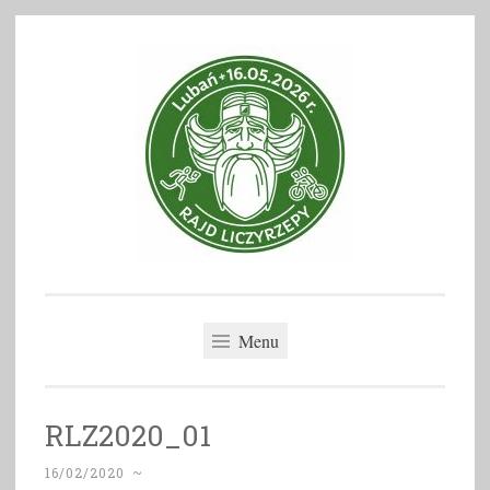
Skip
to
content
Rajd Liczyrzepy
Menu
RLZ2020_01
16/02/2020
~