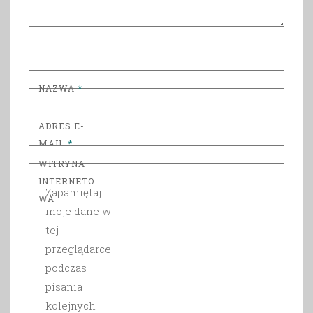
NAZWA
*
ADRES E-
MAIL
*
WITRYNA
INTERNETO
Zapamiętaj
WA
moje dane w
tej
przeglądarce
podczas
pisania
kolejnych