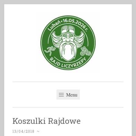
Skip
to
content
Rajd Liczyrzepy
Menu
Koszulki Rajdowe
13/04/2018
~