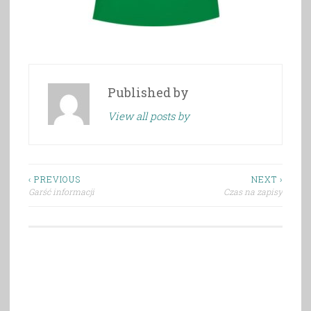
Published by
View all posts by
Nawigacja
‹ PREVIOUS
NEXT ›
Garść informacji
Czas na zapisy
wpisu