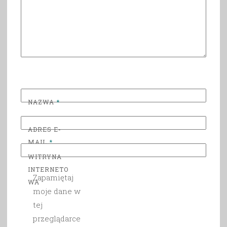
NAZWA
*
ADRES E-
MAIL
*
WITRYNA
INTERNETO
Zapamiętaj
WA
moje dane w
tej
przeglądarce