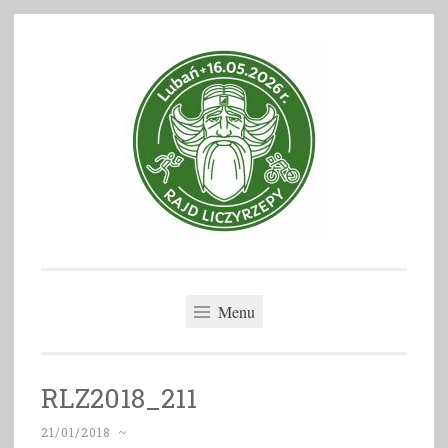
Skip
to
content
Rajd Liczyrzepy
Menu
RLZ2018_211
21/01/2018
~