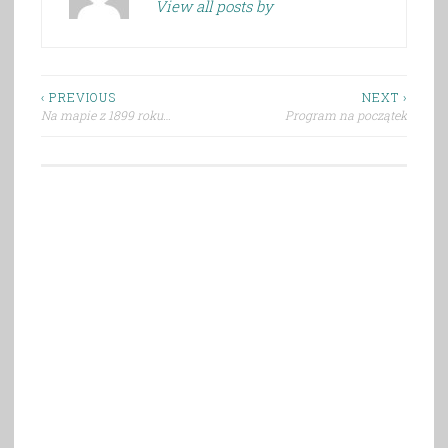
View all posts by
Nawigacja
‹ PREVIOUS
NEXT ›
Na mapie z 1899 roku…
Program na początek
wpisu