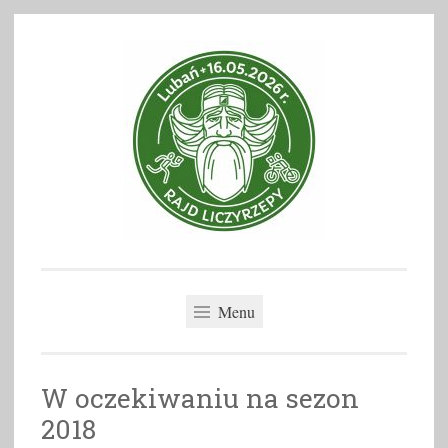
Skip
to
content
Rajd Liczyrzepy
Menu
W oczekiwaniu na sezon
2018