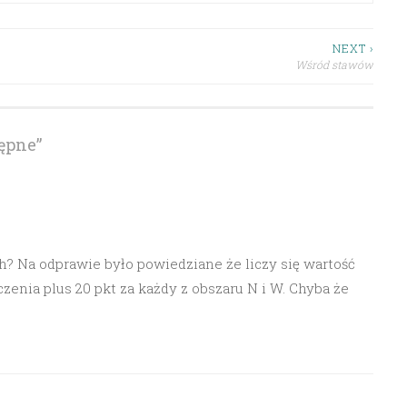
NEXT ›
Wśród stawów
ępne
”
h? Na odprawie było powiedziane że liczy się wartość
zenia plus 20 pkt za każdy z obszaru N i W. Chyba że