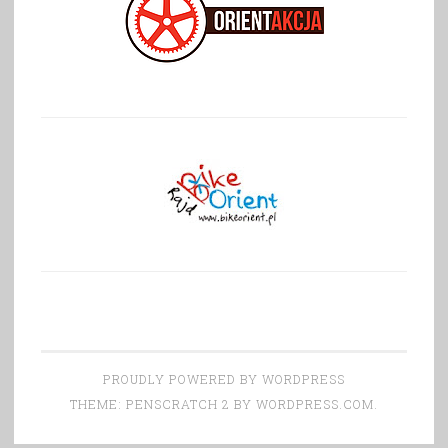
PROUDLY POWERED BY WORDPRESS
THEME: PENSCRATCH 2 BY
WORDPRESS.COM
.