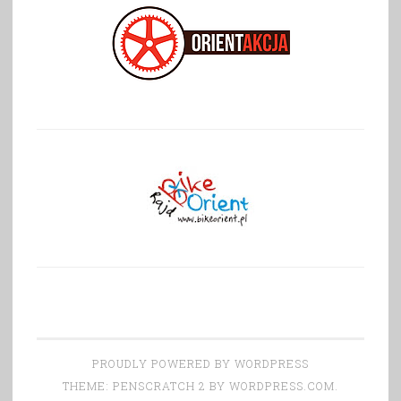
PROUDLY POWERED BY WORDPRESS
THEME: PENSCRATCH 2 BY
WORDPRESS.COM
.